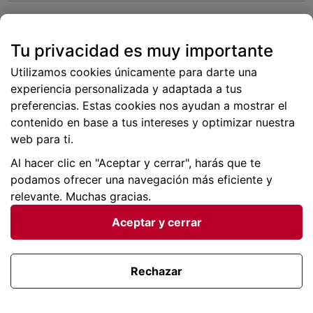
Save my name, email, and website in this browser
for the next time I comment.
Tu privacidad es muy importante
Utilizamos cookies únicamente para darte una
experiencia personalizada y adaptada a tus
preferencias. Estas cookies nos ayudan a mostrar el
contenido en base a tus intereses y optimizar nuestra
This site uses Akismet to reduce spam.
Learn how your
web para ti.
comment data is processed.
Al hacer clic en "Aceptar y cerrar", harás que te
podamos ofrecer una navegación más eficiente y
Ofertas destacadas
relevante. Muchas gracias.
Aceptar y cerrar
Rechazar