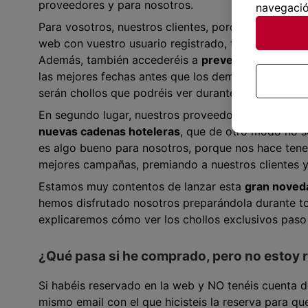
proveedores y para nosotros.
navegació
Para vosotros, nuestros clientes, porque por el si
web con vuestro usuario registrado, tendréis acces
Además, también accederéis a
preventas de choll
las mejores fechas antes que los demás. Y todo est
serán chollos que podréis ver durante 14 días dispo
En segundo lugar, nuestros proveedores podrán ofre
nuevas cadenas hoteleras
, que de otro modo no se
es algo bueno para nosotros, porque nos hace tene
mejores campañas, premiando a nuestros clientes 
Estamos muy contentos de lanzar esta
gran noved
hemos disfrutado nosotros preparándola durante tod
explicaremos cómo ver los chollos exclusivos paso
¿Qué pasa si he comprado, pero no estoy 
Si habéis reservado en la web y NO tenéis cuenta d
mismo email con el que hicisteis la reserva para q