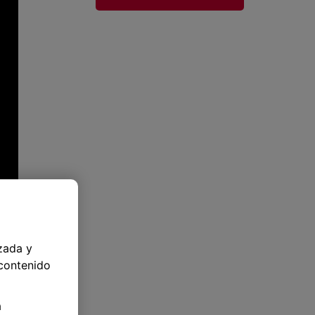
zada y
 contenido
a