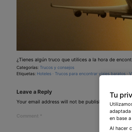
¿Tienes algún truco que utilices a la hora de encon
Categorías:
Trucos y consejos
Etiquetas:
Hoteles
Trucos para encontrar viajes baratos
V
Leave a Reply
Tu pri
Your email address will not be published.
Required 
Utilizamo
adaptada 
Comment
*
en base a 
Al hacer 