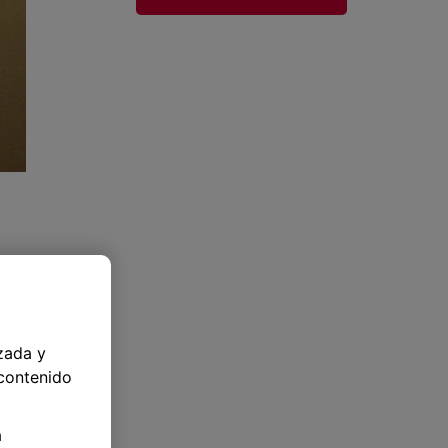
zada y
 contenido
a