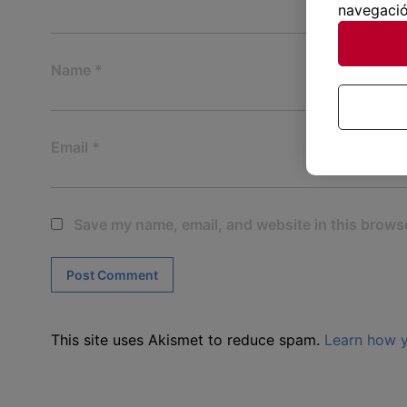
navegació
Name
*
Email
*
Save my name, email, and website in this browse
This site uses Akismet to reduce spam.
Learn how y