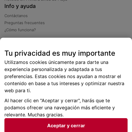
Info y ayuda
Contáctanos
Preguntas frecuentes
¿Cómo funciona?
Descarga nuestra app
Tu privacidad es muy importante
Más
de 2 millones de descargas
Utilizamos cookies únicamente para darte una
experiencia personalizada y adaptada a tus
preferencias. Estas cookies nos ayudan a mostrar el
contenido en base a tus intereses y optimizar nuestra
web para ti.
Al hacer clic en "Aceptar y cerrar", harás que te
podamos ofrecer una navegación más eficiente y
relevante. Muchas gracias.
Aceptar y cerrar