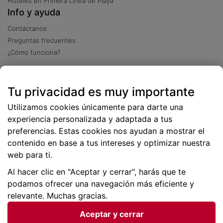
Hoteles en Primera Línea de Playa
Info y ayuda
Contáctanos
Preguntas frecuentes
¿Cómo funciona?
Descarga nuestra app
Tu privacidad es muy importante
Más
de 2 millones de descargas
Utilizamos cookies únicamente para darte una
experiencia personalizada y adaptada a tus
preferencias. Estas cookies nos ayudan a mostrar el
contenido en base a tus intereses y optimizar nuestra
web para ti.
Al hacer clic en "Aceptar y cerrar", harás que te
podamos ofrecer una navegación más eficiente y
relevante. Muchas gracias.
Aceptar y cerrar