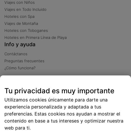
Viajes con Niños
Viajes en Todo Incluido
Hoteles con Spa
Viajes de Montaña
Hoteles con Toboganes
Hoteles en Primera Línea de Playa
Info y ayuda
Contáctanos
Preguntas frecuentes
¿Cómo funciona?
Descarga nuestra app
Tu privacidad es muy importante
Más
de 2 millones de descargas
Utilizamos cookies únicamente para darte una
experiencia personalizada y adaptada a tus
preferencias. Estas cookies nos ayudan a mostrar el
contenido en base a tus intereses y optimizar nuestra
web para ti.