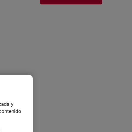
zada y
 contenido
a