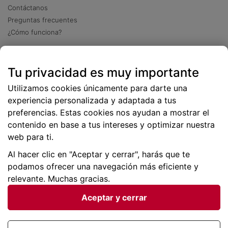
Contáctanos
Preguntas frecuentes
¿Cómo funciona?
Descarga nuestra app
Tu privacidad es muy importante
Más
de 2 millones de descargas
Utilizamos cookies únicamente para darte una
experiencia personalizada y adaptada a tus
preferencias. Estas cookies nos ayudan a mostrar el
contenido en base a tus intereses y optimizar nuestra
web para ti.
Al hacer clic en "Aceptar y cerrar", harás que te
podamos ofrecer una navegación más eficiente y
relevante. Muchas gracias.
Aceptar y cerrar
Condiciones generales |
Privacidad de datos | P
olítica