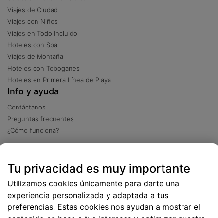
Viajes de Ciudad
Viajes con Niños
Viajes en Todo Incluido
Hoteles con Spa
Viajes de Montaña
Hoteles con Toboganes
Hoteles en Primera Línea de Playa
Info y ayuda
Contáctanos
Preguntas frecuentes
¿Cómo funciona?
Descarga nuestra app
Tu privacidad es muy importante
Más
de 2 millones de descargas
Utilizamos cookies únicamente para darte una
experiencia personalizada y adaptada a tus
preferencias. Estas cookies nos ayudan a mostrar el