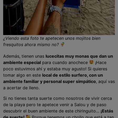
¿Viendo esta foto te apetecen unos mojitos bien
fresquitos ahora mismo no?
Además, tienen unas
lucecitas muy monas que dan un
ambiente especial
para cuando anochece
¡Hace
poco estuvimos ahí y estaba muy agusto! Si quieres
tomar algo en este
local de estilo surfero, con un
ambiente familiar y personal super simpático
, aquí vas
a acertar de lleno.
Si no tienes tanta suerte como nosotros de vivir cerca
de la playa pero te apetece venir a Salou y de paso
descubrir el buen ambiente de este chiringuito…
¡Estás
de suerte!
Porque tenemos un chollo que está a tan