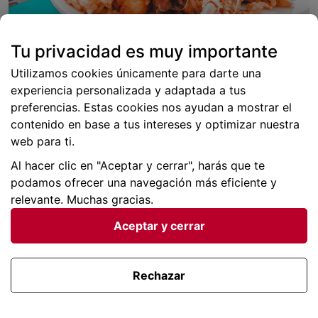
¡Aquí hay una paella de pescado y marisco para
Tu privacidad es muy importante
chuparse los dedos!
Utilizamos cookies únicamente para darte una
Para los afortunados que vayáis en barco
… ¡Buenas
experiencia personalizada y adaptada a tus
noticias!
Tienen servicio de boyas para poder
preferencias. Estas cookies nos ayudan a mostrar el
amarrar el barco y un taxi boat para llevarte lo que
contenido en base a tus intereses y optimizar nuestra
pidas directamente al barco
¡Eso sí que es un lujo!
web para ti.
Al hacer clic en "Aceptar y cerrar", harás que te
En la Llosa se esconde el Chiringuito Restaurant
podamos ofrecer una navegación más eficiente y
del Mar – Camping Joan ¡Renovado y con más
relevante. Muchas gracias.
fuerza que nunca!
Aceptar y cerrar
Este chiringuito empezó en 1978
, cuando formaba
parte del camping Masia Blanca hasta que cesó su
Rechazar
actividad y cerró. Años después, el Camping Joan
creció y adquirió el terreno con el restaurante para
abrir de nuevo
¡Y qué acierto!