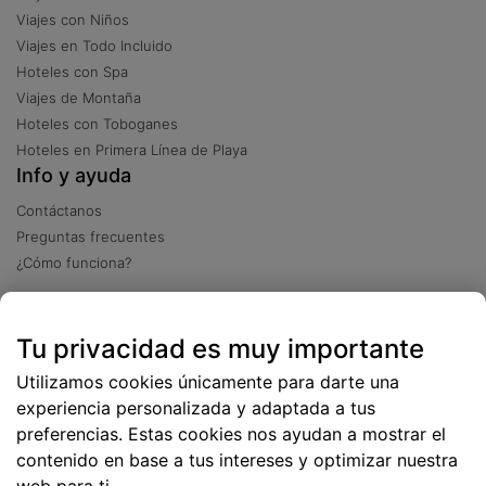
Viajes con Niños
Viajes en Todo Incluido
Hoteles con Spa
Viajes de Montaña
Hoteles con Toboganes
Hoteles en Primera Línea de Playa
Info y ayuda
Contáctanos
Preguntas frecuentes
¿Cómo funciona?
Descarga nuestra app
Tu privacidad es muy importante
Más
de 2 millones de descargas
Utilizamos cookies únicamente para darte una
experiencia personalizada y adaptada a tus
preferencias. Estas cookies nos ayudan a mostrar el
contenido en base a tus intereses y optimizar nuestra