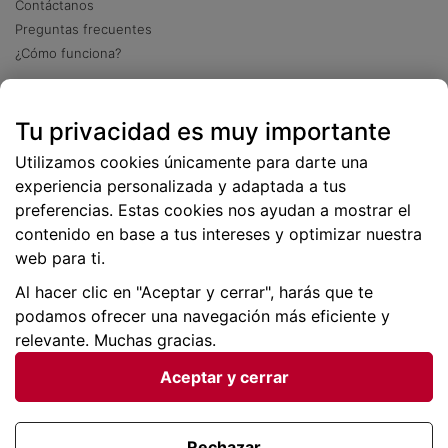
Contáctanos
Preguntas frecuentes
¿Cómo funciona?
Descarga nuestra app
Tu privacidad es muy importante
Más
de 2 millones de descargas
Utilizamos cookies únicamente para darte una
experiencia personalizada y adaptada a tus
preferencias. Estas cookies nos ayudan a mostrar el
contenido en base a tus intereses y optimizar nuestra
web para ti.
Al hacer clic en "Aceptar y cerrar", harás que te
podamos ofrecer una navegación más eficiente y
relevante. Muchas gracias.
Aceptar y cerrar
Condiciones generales |
Privacidad de datos | P
olítica
de cookies
Rechazar