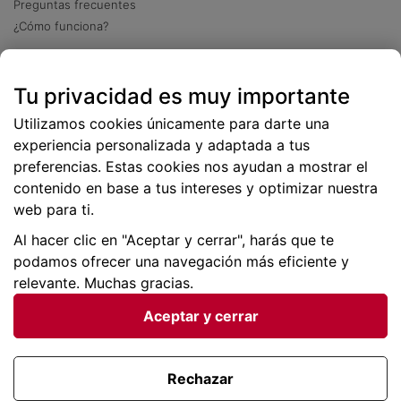
Preguntas frecuentes
¿Cómo funciona?
Descarga nuestra app
Tu privacidad es muy importante
Más
de 2 millones de descargas
Utilizamos cookies únicamente para darte una
experiencia personalizada y adaptada a tus
preferencias. Estas cookies nos ayudan a mostrar el
contenido en base a tus intereses y optimizar nuestra
web para ti.
Al hacer clic en "Aceptar y cerrar", harás que te
podamos ofrecer una navegación más eficiente y
relevante. Muchas gracias.
Aceptar y cerrar
Condiciones generales |
Privacidad de datos | P
olítica
de cookies
Rechazar
Viajes para ti SLU Copyright © BuscoUnChollo.com