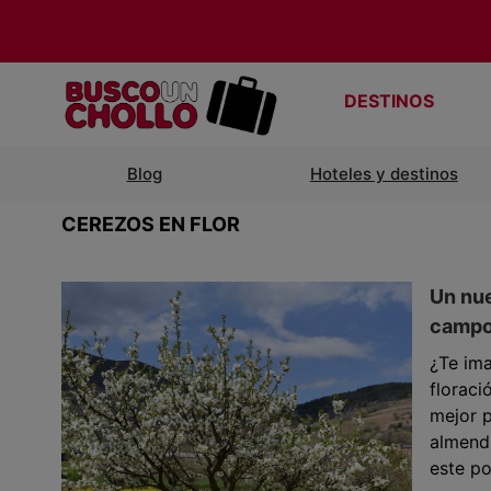
DESTINOS
Blog
Hoteles y destinos
CEREZOS EN FLOR
Un nue
campos
¿Te im
floraci
mejor p
almendr
este po