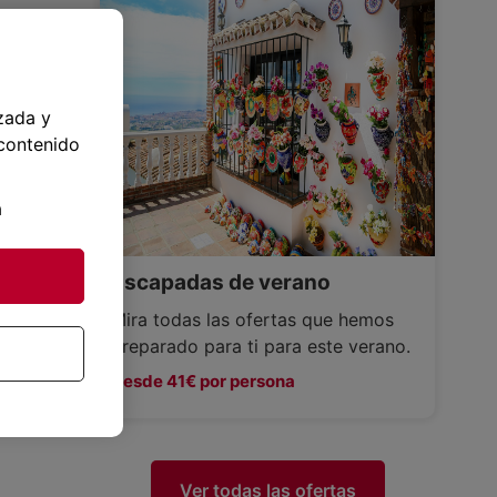
zada y
 contenido
a
Escapadas de verano
Mira todas las ofertas que hemos
preparado para ti para este verano.
Desde 41€ por persona
Ver todas las ofertas