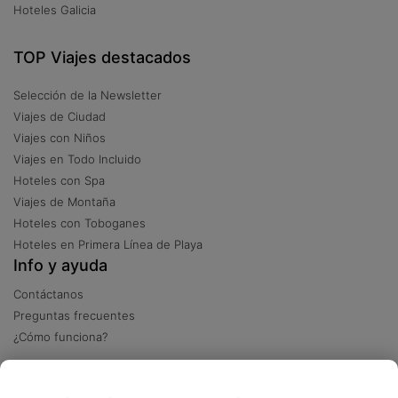
Hoteles Galicia
TOP Viajes destacados
Selección de la Newsletter
Viajes de Ciudad
Viajes con Niños
Viajes en Todo Incluido
Hoteles con Spa
Viajes de Montaña
Hoteles con Toboganes
Hoteles en Primera Línea de Playa
Info y ayuda
Contáctanos
Preguntas frecuentes
¿Cómo funciona?
Descarga nuestra app