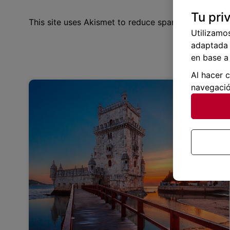
Tu pri
This site uses Akismet to reduce spam.
Learn how y
Utilizamo
adaptada 
en base a 
Al hacer 
navegació