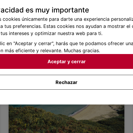
vacidad es muy importante
our comment data is processed.
s cookies únicamente para darte una experiencia personali
a tus preferencias. Estas cookies nos ayudan a mostrar el
tus intereses y optimizar nuestra web para ti.
clic en "Aceptar y cerrar", harás que te podamos ofrecer un
n más eficiente y relevante. Muchas gracias.
Aceptar y cerrar
Rechazar