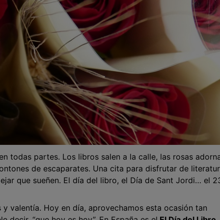
en todas partes. Los libros salen a la calle, las rosas adorn
ontones de escaparates. Una cita para disfrutar de literatur
ar que sueñen. El día del libro, el Día de Sant Jordi… el 2
 y valentía. Hoy en día, aprovechamos esta ocasión tan
ele decir, “que hoy es hoy”. En España es el
El Día del Libro
.