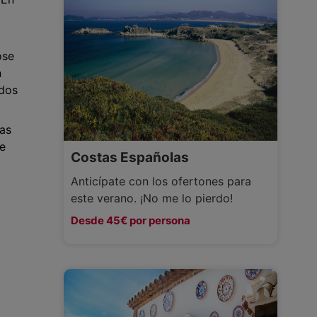
ose
n
idos
has
e
Costas Españolas
Anticípate con los ofertones para
este verano. ¡No me lo pierdo!
Desde 45€ por persona