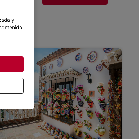
zada y
 contenido
a