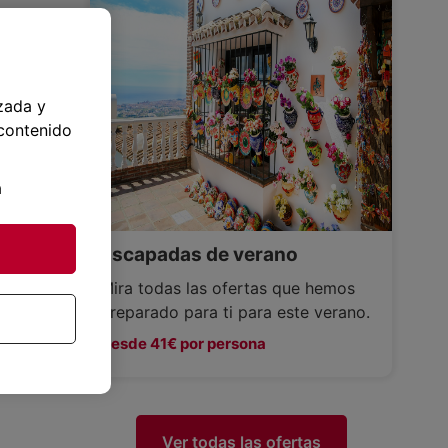
zada y
 contenido
a
Escapadas de verano
Mira todas las ofertas que hemos
preparado para ti para este verano.
Desde 41€ por persona
Ver todas las ofertas