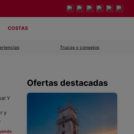
COSTAS
eriencias
Trucos y consejos
Ofertas destacadas
ya! Y
r y
.
eyendo