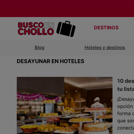
DESTINOS
Blog
Hoteles y destinos
DESAYUNAR EN HOTELES
10 des
tu list
¡Desayu
opción 
forma 
que so
conecta