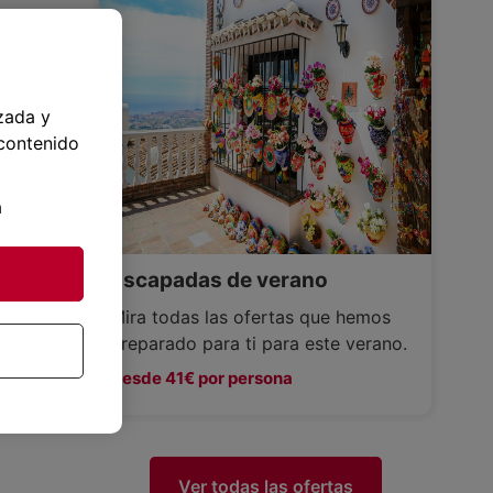
zada y
 contenido
a
Escapadas de verano
Mira todas las ofertas que hemos
preparado para ti para este verano.
Desde 41€ por persona
Ver todas las ofertas