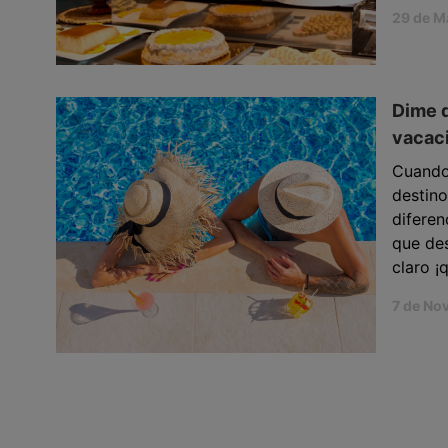
29 de M
Dime q
vacac
Cuando 
destino
diferen
que des
claro ¡
7 de No