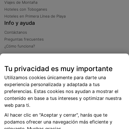
Viajes de Montaña
Hoteles con Toboganes
Hoteles en Primera Línea de Playa
Info y ayuda
Contáctanos
Preguntas frecuentes
¿Cómo funciona?
Descarga nuestra app
Tu privacidad es muy importante
Más
de 2 millones de descargas
Utilizamos cookies únicamente para darte una
experiencia personalizada y adaptada a tus
preferencias. Estas cookies nos ayudan a mostrar el
contenido en base a tus intereses y optimizar nuestra
web para ti.
Al hacer clic en "Aceptar y cerrar", harás que te
podamos ofrecer una navegación más eficiente y
relevante. Muchas gracias.