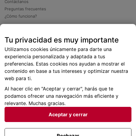
Contáctanos
Preguntas frecuentes
¿Cómo funciona?
Descarga nuestra app
Tu privacidad es muy importante
Más
de 2 millones de descargas
Utilizamos cookies únicamente para darte una
experiencia personalizada y adaptada a tus
preferencias. Estas cookies nos ayudan a mostrar el
contenido en base a tus intereses y optimizar nuestra
web para ti.
Al hacer clic en "Aceptar y cerrar", harás que te
podamos ofrecer una navegación más eficiente y
relevante. Muchas gracias.
Aceptar y cerrar
Condiciones generales |
Privacidad de datos | P
olítica
de cookies
Rechazar