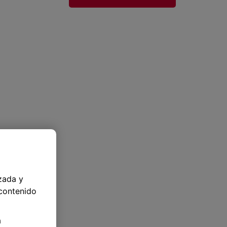
zada y
 contenido
a