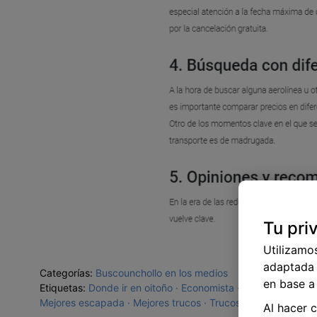
Tu pri
Utilizamo
adaptada 
Categorías:
Buscounchollo en los medios
en base a 
Etiquetas:
Donde ir en oitoño
Economista
Escapadas oto
Mejores escapada
Mejores trucos
Trucos y consedjos
Al hacer 