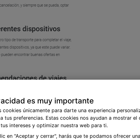
vacidad es muy importante
s cookies únicamente para darte una experiencia personali
a tus preferencias. Estas cookies nos ayudan a mostrar el
tus intereses y optimizar nuestra web para ti.
ño
Medios de comunicación
Medios de turismo
Mejores consejos
clic en "Aceptar y cerrar", harás que te podamos ofrecer un