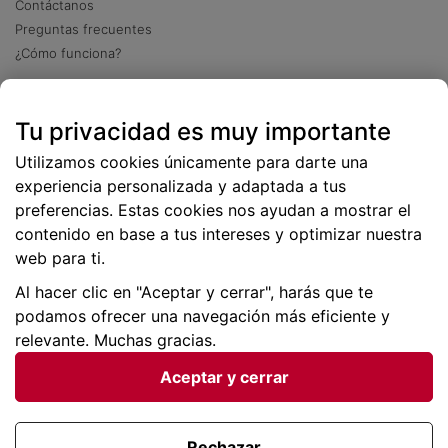
Contáctanos
Preguntas frecuentes
¿Cómo funciona?
Descarga nuestra app
Tu privacidad es muy importante
Más
de 2 millones de descargas
Utilizamos cookies únicamente para darte una
experiencia personalizada y adaptada a tus
preferencias. Estas cookies nos ayudan a mostrar el
contenido en base a tus intereses y optimizar nuestra
web para ti.
Al hacer clic en "Aceptar y cerrar", harás que te
podamos ofrecer una navegación más eficiente y
relevante. Muchas gracias.
Aceptar y cerrar
Condiciones generales |
Privacidad de datos | P
olítica
de cookies
Rechazar