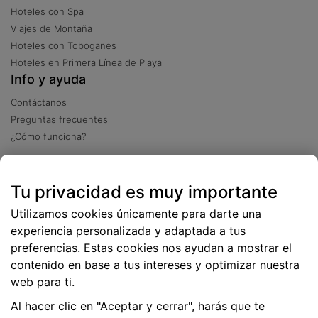
Hoteles con Spa
Viajes de Montaña
Hoteles con Toboganes
Hoteles en Primera Línea de Playa
Info y ayuda
Contáctanos
Preguntas frecuentes
¿Cómo funciona?
Descarga nuestra app
Tu privacidad es muy importante
Más
de 2 millones de descargas
Utilizamos cookies únicamente para darte una
experiencia personalizada y adaptada a tus
preferencias. Estas cookies nos ayudan a mostrar el
contenido en base a tus intereses y optimizar nuestra
web para ti.
Al hacer clic en "Aceptar y cerrar", harás que te