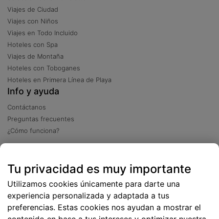
Viajes de Ciudad
Viajes con Niños
Viajes en Todo Incluido
Hoteles con Spa
Viajes de Montaña
Hoteles con Toboganes
Hoteles en Primera Línea de Playa
Info y ayuda
Contáctanos
Preguntas frecuentes
¿Cómo funciona?
Descarga nuestra app
Tu privacidad es muy importante
Más
de 2 millones de descargas
Utilizamos cookies únicamente para darte una
experiencia personalizada y adaptada a tus
preferencias. Estas cookies nos ayudan a mostrar el