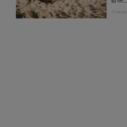
su fin...
17 de S