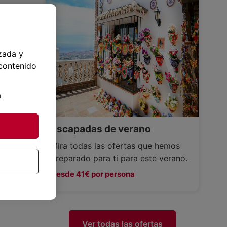
zada y
 contenido
a
Escapadas de verano
Mira todas las ofertas que hemos
preparado para ti para este verano.
Desde 41€ por persona
Ver todas las ofertas