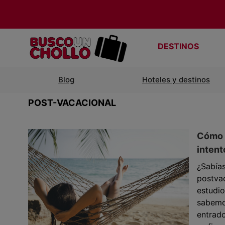
DESTINOS
Blog
Hoteles y destinos
POST-VACACIONAL
Cómo s
intent
¿Sabías
postvac
estudio
sabemo
entrado