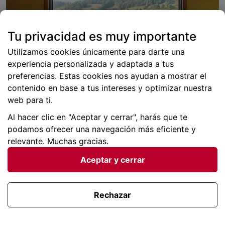
Tu privacidad es muy importante
Utilizamos cookies únicamente para darte una
experiencia personalizada y adaptada a tus
preferencias. Estas cookies nos ayudan a mostrar el
contenido en base a tus intereses y optimizar nuestra
web para ti.
Al hacer clic en "Aceptar y cerrar", harás que te
podamos ofrecer una navegación más eficiente y
Cómo moverte por Europa en tren sin gastarte
relevante. Muchas gracias.
una fortuna
Aceptar y cerrar
¿Quieres hacer un viaje por Europa en tren? Aunque
no lo creas, es mucho más económico de lo que
piensas. Se trata de una alternativa ideal para recorrer
Rechazar
el continente de manera cómoda y práctica. ¡Te
llevará por ciudades como París, Viena, Praga, entre
otras!
Descubre rutas por Europa Porque viajar en