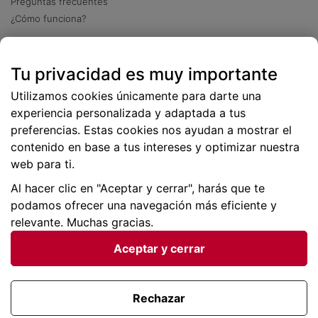
Preguntas frecuentes
¿Cómo funciona?
Descarga nuestra app
Tu privacidad es muy importante
Más
de 2 millones de descargas
Utilizamos cookies únicamente para darte una
experiencia personalizada y adaptada a tus
preferencias. Estas cookies nos ayudan a mostrar el
contenido en base a tus intereses y optimizar nuestra
web para ti.
Al hacer clic en "Aceptar y cerrar", harás que te
podamos ofrecer una navegación más eficiente y
relevante. Muchas gracias.
Aceptar y cerrar
Condiciones generales |
Privacidad de datos | P
olítica
de cookies
Rechazar
Viajes para ti SLU Copyright © BuscoUnChollo.com