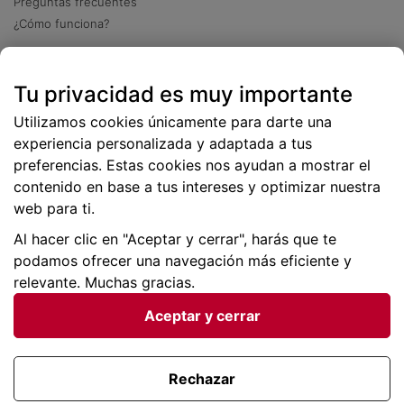
Preguntas frecuentes
¿Cómo funciona?
Descarga nuestra app
Tu privacidad es muy importante
Más
de 2 millones de descargas
Utilizamos cookies únicamente para darte una
experiencia personalizada y adaptada a tus
preferencias. Estas cookies nos ayudan a mostrar el
contenido en base a tus intereses y optimizar nuestra
web para ti.
Al hacer clic en "Aceptar y cerrar", harás que te
podamos ofrecer una navegación más eficiente y
relevante. Muchas gracias.
Aceptar y cerrar
Condiciones generales |
Privacidad de datos | P
olítica
de cookies
Rechazar
Viajes para ti SLU Copyright © BuscoUnChollo.com