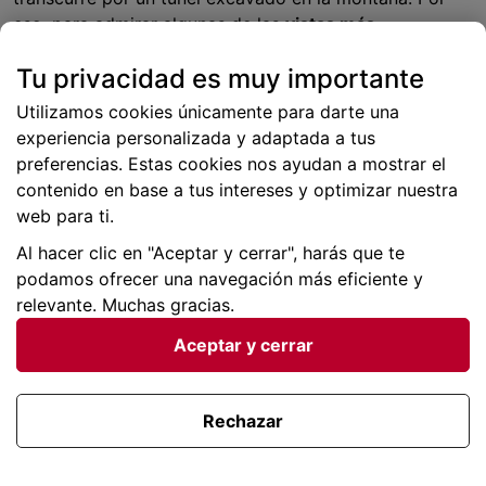
eso, para admirar algunas de las
vistas más
impresionantes que ofrece Asturias
, te tocará
Tu privacidad es muy importante
caminar
En el pueblo encontrarás un par de
restaurantes e incluso un albergue, por si se te hace
Utilizamos cookies únicamente para darte una
tarde
experiencia personalizada y adaptada a tus
preferencias. Estas cookies nos ayudan a mostrar el
La Peral
contenido en base a tus intereses y optimizar nuestra
web para ti.
Este es uno de los pueblos que no te creerás que has
Al hacer clic en "Aceptar y cerrar", harás que te
encontrado, cuando llegues con tu coche
Se trata
podamos ofrecer una navegación más eficiente y
de un punto completamente
anclado en el pasado
, que
relevante. Muchas gracias.
pertenece al concejo de Somiedo.
Aceptar y cerrar
Estos pueblos se llamaban “brañas” y es
donde vivían
los “vaqueiros”
, pastores de ovejas y vacas durante las
épocas que hacía buen tiempo. Cuando llegaba el
Rechazar
invierno, estos buscaban refugio en puntos más bajos y
menos fríos