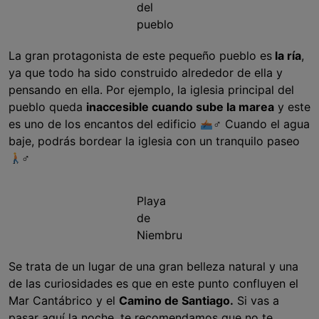
del
pueblo
La gran protagonista de este pequeño pueblo es
la ría
,
ya que todo ha sido construido alrededor de ella y
pensando en ella. Por ejemplo, la iglesia principal del
pueblo queda
inaccesible cuando sube la marea
y este
es uno de los encantos del edificio
‍♂ Cuando el agua
baje, podrás bordear la iglesia con un tranquilo paseo
‍♂
Playa
de
Niembru
Se trata de un lugar de una gran belleza natural y una
de las curiosidades es que en este punto confluyen el
Mar Cantábrico y el
Camino de Santiago.
Si vas a
pasar aquí la noche, te recomendamos que no te