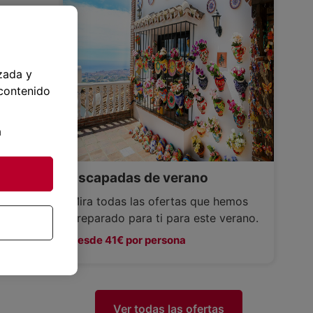
zada y
 contenido
a
Escapadas de verano
Mira todas las ofertas que hemos
preparado para ti para este verano.
Desde 41€ por persona
Ver todas las ofertas