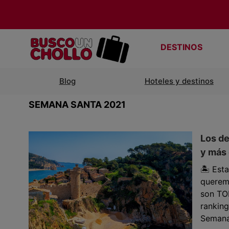
DESTINOS
Blog
Hoteles y destinos
SEMANA SANTA 2021
Los d
y más
🏝 Est
querem
son TO
rankin
Semana 