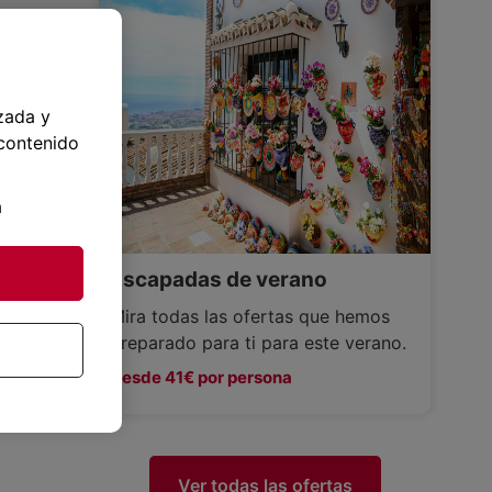
zada y
 contenido
a
Escapadas de verano
Mira todas las ofertas que hemos
preparado para ti para este verano.
Desde 41€ por persona
Ver todas las ofertas