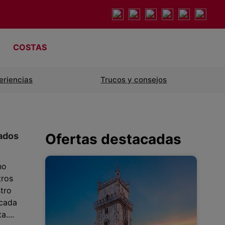
COSTAS
eriencias
Trucos y consejos
ados
Ofertas destacadas
no
tros
tro
 cada
....