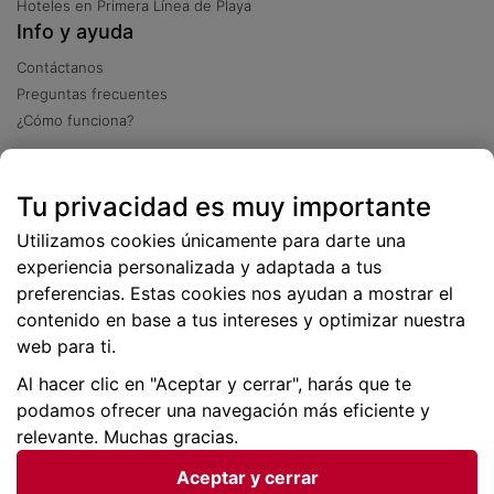
Hoteles en Primera Línea de Playa
Info y ayuda
Contáctanos
Preguntas frecuentes
¿Cómo funciona?
Descarga nuestra app
Tu privacidad es muy importante
Más
de 2 millones de descargas
Utilizamos cookies únicamente para darte una
experiencia personalizada y adaptada a tus
preferencias. Estas cookies nos ayudan a mostrar el
contenido en base a tus intereses y optimizar nuestra
web para ti.
Al hacer clic en "Aceptar y cerrar", harás que te
podamos ofrecer una navegación más eficiente y
relevante. Muchas gracias.
Aceptar y cerrar