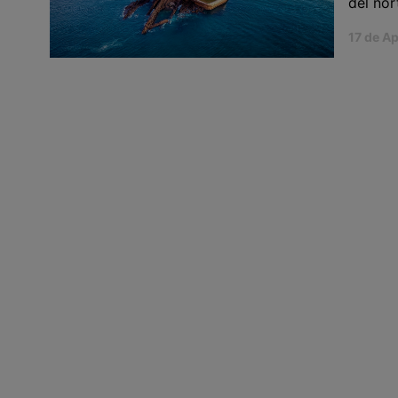
del nor
17 de Ap