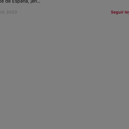
te de España, ¡en...
ril, 2023
Seguir l