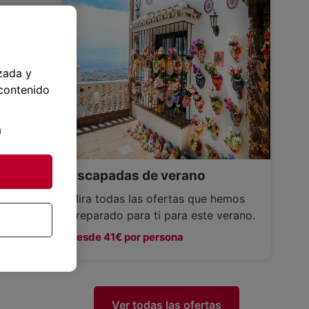
zada y
 contenido
a
Escapadas de verano
Mira todas las ofertas que hemos
preparado para ti para este verano.
Desde 41€ por persona
Ver todas las ofertas