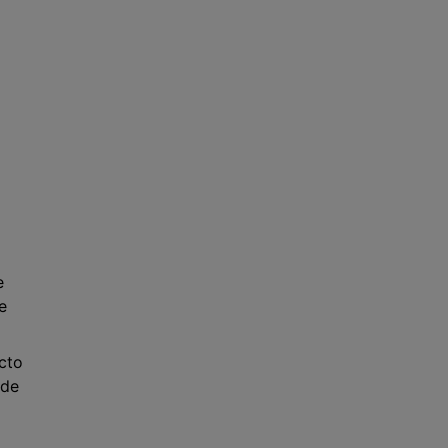
e
e
cto
sde