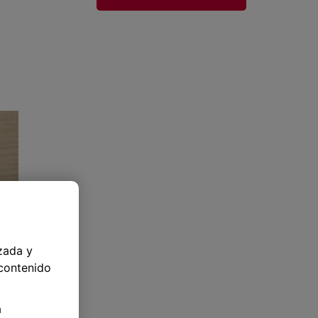
zada y
 contenido
a