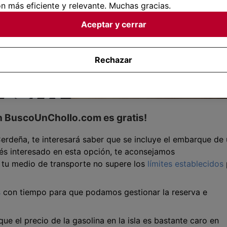
n más eficiente y relevante. Muchas gracias.
Aceptar y cerrar
Rechazar
n BuscoUnChollo.com es gratis!
Cerdeña, te interesará saber que se incluye el embarque de
tés interesado en esta opción, te aconsejamos
tu medio de transporte no supere los
límites establecidos
s
con tiempo para que podamos gestionar la reserva e
ue el precio de la gasolina en la isla es bastante caro en