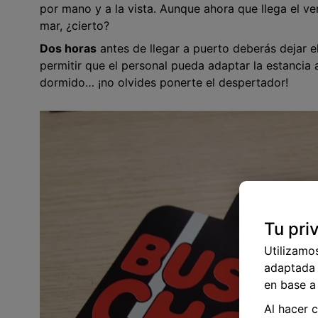
por mano y a la vista. Aunque ahora que llega el ve
mar, ¿cierto?
Dos horas
antes de llegar a puerto deberás dejar el
permitir que el personal pueda adaptar la estancia a
dormido… ¡no olvides ponerte el despertador!
Tu pri
Utilizamo
adaptada 
en base a 
Al hacer 