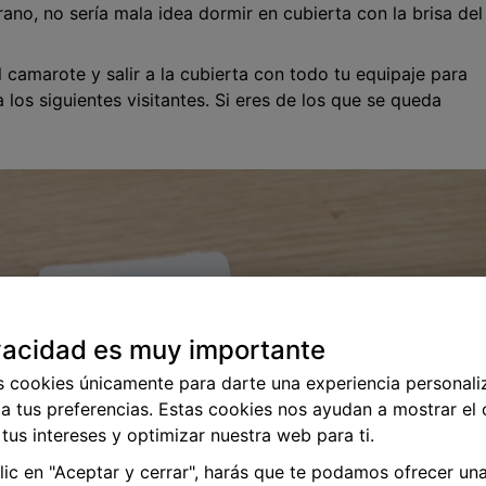
rano, no sería mala idea dormir en cubierta con la brisa del
 camarote y salir a la cubierta con todo tu equipaje para
 los siguientes visitantes. Si eres de los que se queda
vacidad es muy importante
s cookies únicamente para darte una experiencia personali
a tus preferencias. Estas cookies nos ayudan a mostrar el
tus intereses y optimizar nuestra web para ti.
clic en "Aceptar y cerrar", harás que te podamos ofrecer un