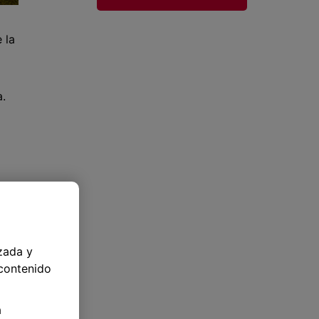
 la
a.
más
zada y
 contenido
a