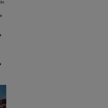
ndo
e
s
s