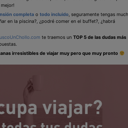
 mejor!
nsión completa
o
todo incluido
, seguramente tengas muc
ar en la piscina?, ¿podré comer en el buffet?, ¿habrá
uscoUnChollo.com
te traemos un
TOP 5 de las dudas más
spuestas.
anas irresistibles de viajar muy pero que muy pronto