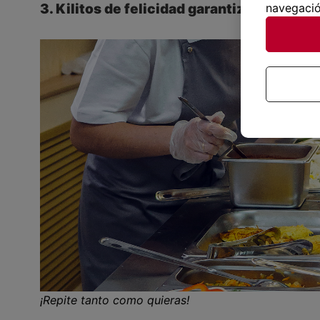
3. Kilitos de felicidad garantizados: el b
navegació
¡Repite tanto como quieras!