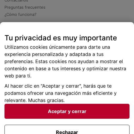
Preguntas frecuentes
¿Cómo funciona?
Descarga nuestra app
Tu privacidad es muy importante
Más
de 2 millones de descargas
Utilizamos cookies únicamente para darte una
experiencia personalizada y adaptada a tus
preferencias. Estas cookies nos ayudan a mostrar el
contenido en base a tus intereses y optimizar nuestra
web para ti.
Al hacer clic en "Aceptar y cerrar", harás que te
podamos ofrecer una navegación más eficiente y
relevante. Muchas gracias.
Aceptar y cerrar
Condiciones generales |
Privacidad de datos | P
olítica
de cookies
Rechazar