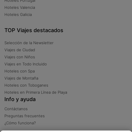
Hoteles Portugal
Hoteles Valencia
Hoteles Galicia
TOP Viajes destacados
Selección de la Newsletter
Viajes de Ciudad
Viajes con Niños
Viajes en Todo Incluido
Hoteles con Spa
Viajes de Montaña
Hoteles con Toboganes
Hoteles en Primera Línea de Playa
Info y ayuda
Contáctanos
Preguntas frecuentes
¿Cómo funciona?