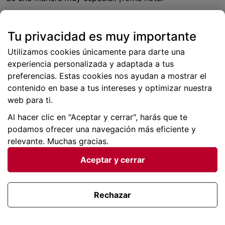
– Estadio de Riazor (A Coruña):
casa del Deportivo,
Tu privacidad es muy importante
situado junto al mar. Su ubicación frente a la playa lo
Utilizamos cookies únicamente para darte una
hace único y, aunque el club no atraviese sus mejores
experiencia personalizada y adaptada a tus
años, el ambiente sigue siendo de primera.
preferencias. Estas cookies nos ayudan a mostrar el
contenido en base a tus intereses y optimizar nuestra
web para ti.
Al hacer clic en "Aceptar y cerrar", harás que te
podamos ofrecer una navegación más eficiente y
relevante. Muchas gracias.
Aceptar y cerrar
Rechazar