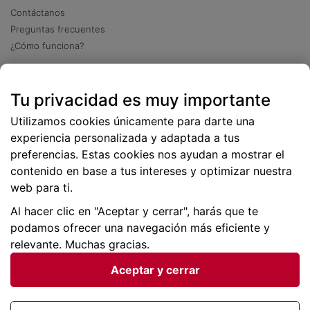
Contáctanos
Preguntas frecuentes
¿Cómo funciona?
Descarga nuestra app
Tu privacidad es muy importante
Más
de 2 millones de descargas
Utilizamos cookies únicamente para darte una
experiencia personalizada y adaptada a tus
preferencias. Estas cookies nos ayudan a mostrar el
contenido en base a tus intereses y optimizar nuestra
web para ti.
Al hacer clic en "Aceptar y cerrar", harás que te
podamos ofrecer una navegación más eficiente y
relevante. Muchas gracias.
Aceptar y cerrar
Condiciones generales |
Privacidad de datos | P
olítica