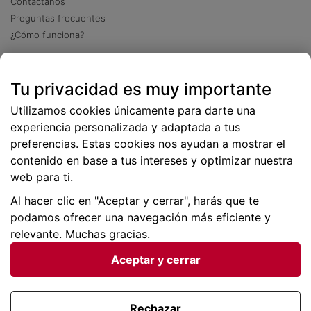
Contáctanos
Preguntas frecuentes
¿Cómo funciona?
Descarga nuestra app
Tu privacidad es muy importante
Más
de 2 millones de descargas
Utilizamos cookies únicamente para darte una
experiencia personalizada y adaptada a tus
preferencias. Estas cookies nos ayudan a mostrar el
contenido en base a tus intereses y optimizar nuestra
web para ti.
Al hacer clic en "Aceptar y cerrar", harás que te
podamos ofrecer una navegación más eficiente y
relevante. Muchas gracias.
Aceptar y cerrar
Condiciones generales |
Privacidad de datos | P
olítica
de cookies
Rechazar