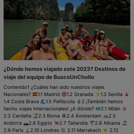
¿Dónde hemos viajado este 2023? Destinos de
viaje del equipo de BuscoUnChollo
Contenido1 ¿Cuáles han sido nuestros viajes
Nacionales?
1.1 Madrid
1.2 Granada
1.3 Sevilla
1.4 Costa Brava
1.5 Peñíscola
2 ¡También hemos
hecho viajes Internacionales! ¿A dónde?
2.1 Milán
2.2 Cerdeña
2.3 Roma
2.4 Ámsterdam
2.5
Andorra
2.6 Egipto
2.7 Tailandia
2.8 Albania
2.9 París
2.10 Londres
2.11 Marrakech
2.12