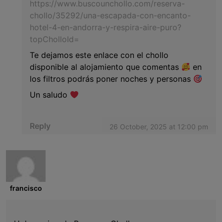
https://www.buscounchollo.com/reserva-
chollo/35292/una-escapada-con-encanto-
hotel-4-en-andorra-y-respira-aire-puro?
topCholloId=
Te dejamos este enlace con el chollo
disponible al alojamiento que comentas
en
los filtros podrás poner noches y personas
Un saludo
Reply
26 October, 2025 at 12:00 pm
francisco