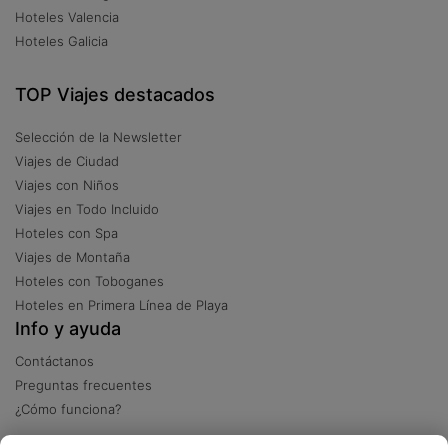
Hoteles Valencia
Hoteles Galicia
TOP Viajes destacados
Selección de la Newsletter
Viajes de Ciudad
Viajes con Niños
Viajes en Todo Incluido
Hoteles con Spa
Viajes de Montaña
Hoteles con Toboganes
Hoteles en Primera Línea de Playa
Info y ayuda
Contáctanos
Preguntas frecuentes
¿Cómo funciona?