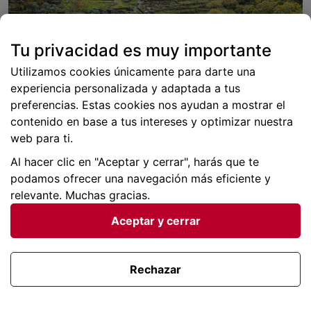
Tu privacidad es muy importante
Utilizamos cookies únicamente para darte una
experiencia personalizada y adaptada a tus
preferencias. Estas cookies nos ayudan a mostrar el
contenido en base a tus intereses y optimizar nuestra
web para ti.
Al hacer clic en "Aceptar y cerrar", harás que te
Piodao en Serra da Estrela, Portugal
podamos ofrecer una navegación más eficiente y
relevante. Muchas gracias.
¿Qué te parecen nuestras sugerencias sobre dónde
viajar este otoño? Si crees que nos hemos dejado
Aceptar y cerrar
alguna propuesta en el tintero, o bien ya has
inaugurado la temporada de la caída de la hoja con
algún viaje, no dudes en escribirnos. ¡Nos gustará
Rechazar
saber qué tal te fue!
✏
Categorías:
Hoteles y destinos