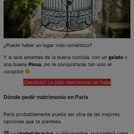
¿Puede haber un lugar más romántico?
Y si sois amantes de la buena comida, con un
gelato
o
una buena
Pinsa
, ¡no le conquistarás tan solo el
corazón!
¡Decidido! Le pido matrimonio en Italia
Dónde pedir matrimonio en París
París probablemente pueda ser otra de las mejores
opciones que te plantees.
La
ciudad de la luz
, o Ville lumière, te brindará calor