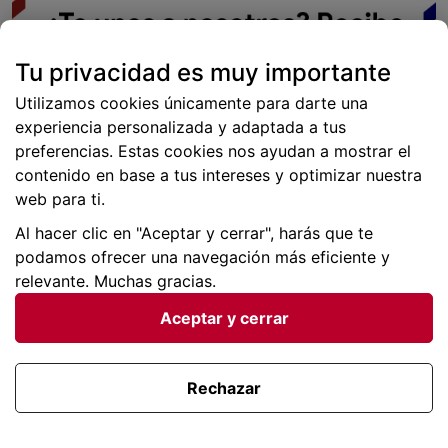
Tu privacidad es muy importante
Utilizamos cookies únicamente para darte una
experiencia personalizada y adaptada a tus
preferencias. Estas cookies nos ayudan a mostrar el
contenido en base a tus intereses y optimizar nuestra
web para ti.
Al hacer clic en "Aceptar y cerrar", harás que te
podamos ofrecer una navegación más eficiente y
relevante. Muchas gracias.
Categorías:
Consejos y trucos
Etiquetas:
Buscounchollo
Matrimonio chollo
Pedida de mano
Aceptar y cerrar
de viaje
Pedir matrimonio de viaje
Viajar barato
Viajar barato
anillo de boda
Viaje para pedir matrimonio
2 respuestas a “
Los mejores destinos para
Rechazar
pedir matrimonio según BuscoUnChollo.com
”