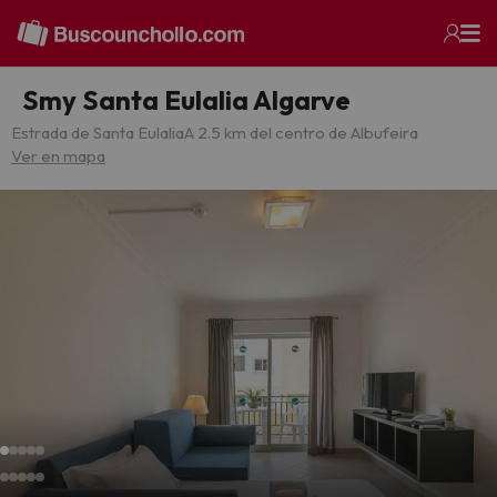
Smy Santa Eulalia Algarve
Estrada de Santa Eulalia
A 2.5 km del centro de Albufeira
Ver en mapa