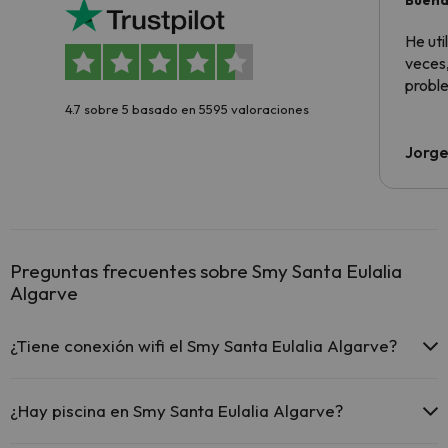
Buena
aloja
He ut
veces,
proble
4.7 sobre 5 basado en 5595 valoraciones
Jorge
Preguntas frecuentes sobre Smy Santa Eulalia
Algarve
¿Tiene conexión wifi el Smy Santa Eulalia Algarve?
El Smy Santa Eulalia Algarve ofrece Wi-Fi gratuito en zonas
comunes.
¿Hay piscina en Smy Santa Eulalia Algarve?
El Smy Santa Eulalia Algarve dispone de Wi-Fi.