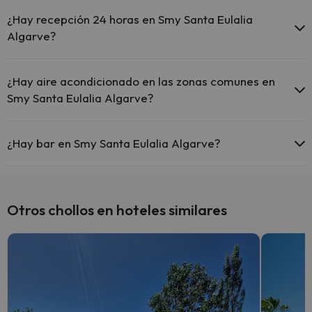
Sí, Smy Santa Eulalia Algarve tiene piscina (este servicio puede ser
de pago) Aquí tienes más info sobre la piscina y otras instalaciones.
¿Hay recepción 24 horas en Smy Santa Eulalia
Algarve?
Piscina al aire libre (temporada de verano)
Sí, Smy Santa Eulalia Algarve tiene recepción 24 horas.
¿Hay aire acondicionado en las zonas comunes en
Smy Santa Eulalia Algarve?
Sí, Smy Santa Eulalia Algarve tiene aire acondicionado en las zonas
comunes.
¿Hay bar en Smy Santa Eulalia Algarve?
Sí, Smy Santa Eulalia Algarve tiene bar.
Otros chollos en hoteles similares