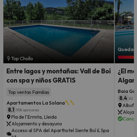
Quedan 
Top Chollo
Entre lagos y montañas: Vall de Boí
¿El me
con spa y niños GRATIS
Algarv
Baia Gr
Top ventas Familias
8.4
62 o
Apartamentos La Solana
Albufe
8.1
958 opiniones
Alojam
Pla de l'Ermita, Lleida
Cance
Alojamiento y desayuno
Acceso al SPA del Aparthotel Siente Boí & Spa