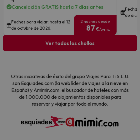
4*
Cancelación GRATIS hasta 7 días antes
Fechas 
de dici
2 noches desde
Fechas para viajar: hasta el 12
87
de octubre de 2026.
€
/pers.
Ver todos los chollos
Otras iniciativas de éxito del grupo Viajes Para Ti S.L.U.
son Esquiades.com (la web líder de viajes a la nieve en
España) y Amimir.com, el buscador de hoteles con más
de 1.000.000 de alojamientos disponibles para
reservar y viajar por todo el mundo.