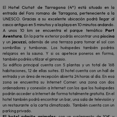
El
Hotel Ciutat de Tarragona (4*)
está situado en la
entrada del Foro romano de Tarragona, perteneciente a la
UNESCO. Gracias a su excelente ubicación podrá llegar al
casco antiguo en 5 minutos y a la playa en 10 minutos andando.
A unos 10 km se encuentra el parque temático
Port
Aventura
.
En la parte exterior podrás encontrar una
piscina
y un
jacuzzi
, además de una terraza para tomar el sol con
sombrillas y tumbonas. Los huéspedes también podréis
relajaros en la sauna. Y si os apetece poneros en forma,
también podréis utilizar el gimnasio.
Su edificio principal cuenta con 5 plantas y un total de 168
habitaciones, 12 de ellas suites. El hotel cuenta con un hall de
entrada y un área de recepción abierta 24 horas al día. En esa
zona se encuentra su Internet Corner: una zona con dos
ordenadores y conexión a Internet con los que los huéspedes
podrán acceder a Internet de forma totalmente gratuita. En el
hotel también podrá encontrar un bar, una sala de televisión y
un restaurante a la carta climatizado. También cuenta con un
parking privado.
El hotel admite animales
: con un suplemento de 10€ y