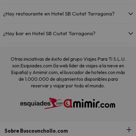
Sí, Hotel SB Ciutat Tarragona tiene aire acondicionado en las zonas
comunes.
¿Hay restaurante en Hotel SB Ciutat Tarragona?
Sí, Hotel SB Ciutat Tarragona tiene restaurante.
¿Hay bar en Hotel SB Ciutat Tarragona?
Sí, Hotel SB Ciutat Tarragona tiene bar.
Otras iniciativas de éxito del grupo Viajes Para Ti S.L.U.
son Esquiades.com (la web líder de viajes a la nieve en
España) y Amimir.com, el buscador de hoteles con más
de 1.000.000 de alojamientos disponibles para
reservar y viajar por todo el mundo.
Sobre Buscounchollo.com