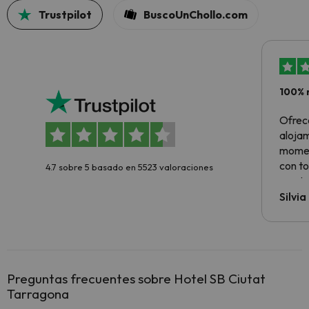
Trustpilot
BuscoUnChollo.com
100% 
Ofrec
alojam
momen
con to
4.7 sobre 5 basado en 5523 valoraciones
precio
Silvi
Preguntas frecuentes sobre Hotel SB Ciutat
Tarragona