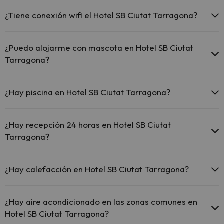
¿Tiene conexión wifi el Hotel SB Ciutat Tarragona?
El Hotel SB Ciutat Tarragona ofrece Wi-Fi gratuito en todo el
hotel.
¿Puedo alojarme con mascota en Hotel SB Ciutat
El Hotel SB Ciutat Tarragona ofrece Wi-Fi gratuito en zonas
Tarragona?
comunes.
El Hotel SB Ciutat Tarragona dispone de Wi-Fi.
En Hotel SB Ciutat Tarragona no se admiten mascotas.
¿Hay piscina en Hotel SB Ciutat Tarragona?
Sí, Hotel SB Ciutat Tarragona tiene piscina (este servicio puede ser
de pago) Aquí tienes más info sobre la piscina y otras instalaciones.
¿Hay recepción 24 horas en Hotel SB Ciutat
Tarragona?
Piscina al aire libre (temporada de verano)
Piscina al aire libre (toda la temporada)
Sí, Hotel SB Ciutat Tarragona tiene recepción 24 horas.
¿Hay calefacción en Hotel SB Ciutat Tarragona?
Sí, Hotel SB Ciutat Tarragona tiene calefacción en las zonas
comunes.
¿Hay aire acondicionado en las zonas comunes en
Hotel SB Ciutat Tarragona?