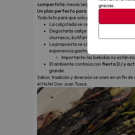
compartirla
: mesas largas, risas, producto a la
gracias.
Un plan perfecto para desconectar, compart
Todo listo para que solo pienses en disfrutar:
La calçotada se celebrará el
sábado a la
Degustarás
calçots asados al fuego
y 
churrasco, butifarra, panceta y otras es
La propuesta se completa con
fideuá, a
experiencia gastronómica abundante y r
Importante: las bebidas no están inc
El ambiente continúa con
fiesta DJ y ac
grande.
Sabor, tradición y diversión se unen en un fin 
el Hotel Don Juan Tossa.