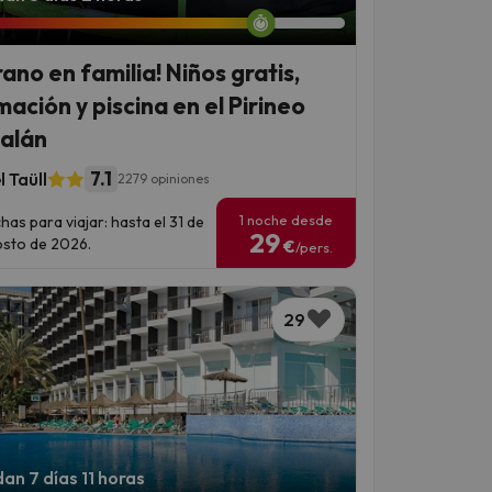
rano en familia! Niños gratis,
mación y piscina en el Pirineo
alán
7.1
 Taüll
2279 opiniones
1 noche desde
has para viajar: hasta el 31 de
29
sto de 2026.
€
/pers.
29
an 7 días 11 horas