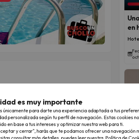
Una
en 
Hote
Fec
oct
rado para que descubras y disfrutes una
cidad es muy importante
icas más queridas de Cataluña.
cena) se le añade la comida del sábado:
en el
s únicamente para darte una experiencia adaptada a tus prefere
otada.
dad personalizada según tu perfil de navegación. Estas cookies n
una variedad de cebolla tierna que se asa
Qued
ido en base a tus intereses y optimizar nuestra web para ti.
 y se saborea caliente, normalmente acompañada
"Aceptar y cerrar", harás que te podamos ofrecer una navegación m
l no es solo el sabor, sino
la forma de
esitas consultar más detalles, puedes leer nuestra
Política de Cook