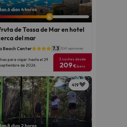
an 6 días 4 horas
fruta de Tossa de Mar en hotel
cerca del mar
7.3
a Beach Center
1241 opiniones
3 noches desde
has para viajar: hasta el 29
209
septiembre de 2026.
€
/pers.
419
an 8 días 2 horas