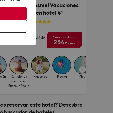
 Costa del Maresme! Vacaciones
Santa Susanna en hotel 4*
l ALEGRIA Florida
374 opiniones
3 noches desde
has para viajar: hasta el 1 de
254
iembre de 2026.
€
/pers.
ción
Cumple tus
Mascotas
Piscina
Playa
Viajes con
ita
sueños con
descuento
BuscoUnChollo
para
individuale
es reservar este hotel? Descubre
o buscador de hoteles