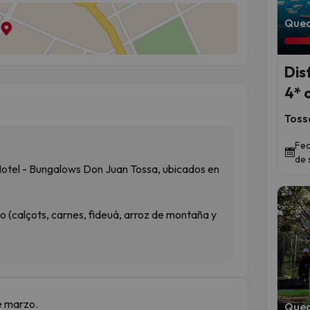
Qued
Dis
4* 
Toss
Fec
de 
Hotel - Bungalows Don Juan Tossa, ubicados en
 (calçots, carnes, fideuá, arroz de montaña y
e marzo.
Qued