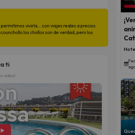
¡Ve
permitimos vivirla... con viajes reales a precios
ani
scounchollo los chollos son de verdad, pero los
Cat
Hotel
Fec
a ti
ago
n vídeo!
▶
Qued