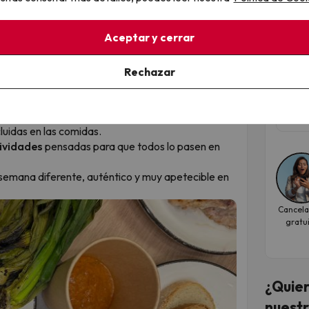
 brasa y ganas de disfrutar sin prisas.
¡La
ir y comer bien.
en 
Aceptar y cerrar
 hora de la comida
.
Hote
un completo
showcooking de carnes
, con
Rechazar
8.3
pecialidades preparadas al momento.
rroz de montaña y patatas asadas
, para una
Fec
edonda.
nov
luidas en las comidas.
tividades
pensadas para que todos lo pasen en
de semana diferente, auténtico y muy apetecible en
Cancela
gratu
¿Quier
nuestr