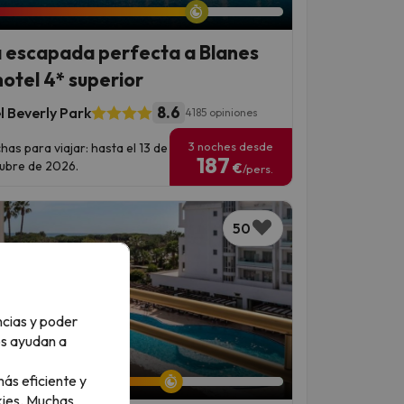
 escapada perfecta a Blanes
hotel 4* superior
8.6
l Beverly Park
4185 opiniones
3 noches desde
has para viajar: hasta el 13 de
187
ubre de 2026.
€
/pers.
50
ncias y poder
os ayudan a
an 6 días 14 horas
ás eficiente y
ies.
Muchas