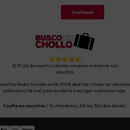
3
4
5
6
Continuar
41 €
136 €
130 €
125 €
10
11
12
13
25 €
114 €
104 €
17
18
19
20
El 97,6% de nuestros clientes volverían a reservar con
nosotros
24
25
26
27
stras Redes Sociales están 100% abiertas y todas las valoraciones
publicamos tal cual, para ayudarte a escoger tu próximo viaje.
Confía en nosotros
|
Te Atendemos 24h los 365 días del año.
re
2026