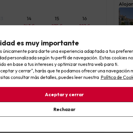
Aloja
4 día
Miami
13
14
15
16
Régim
243 €
235 €
227 €
cidad es muy importante
20
21
22
23
4 €
218 €
219 €
220 €
s únicamente para darte una experiencia adaptada a tus prefere
Adultos
dad personalizada según tu perfil de navegación. Estas cookies n
Régime
ido en base a tus intereses y optimizar nuestra web para ti.
27
28
29
30
"Aceptar y cerrar", harás que te podamos ofrecer una navegación m
98 €
179 €
160 €
141 €
esitas consultar más detalles, puedes leer nuestra
Política de Cook
Top 
Aceptar y cerrar
Rechazar
bre
2026
ue
Vie
Sáb
Dom