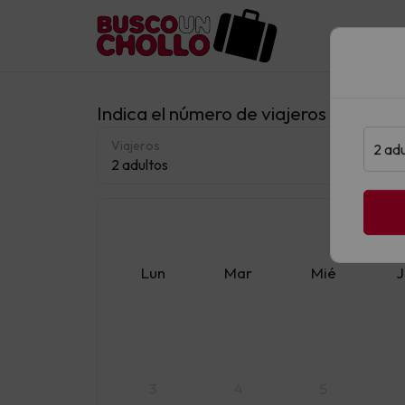
Indica el número de viajeros y fechas 
Viajeros
2 adultos
Agost
Lun
Mar
Mié
J
3
4
5