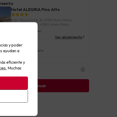
miento
s y 3 noches en Hotel Pino Alto 4* by Alegria en
Hotel ALEGRIA Pino Alto
 Playa (Costa Dorada)
en de Alojamiento y desayuno
Avda. Playa Cristal, 18, 43892 Miami Platja,
Tarragona, España, 43892, Miami Platja
7.2
(778 opiniones)
Ver alojamiento
ncias y poder
:
2 adultos
os ayudan a
n:
Alojamiento y Desayuno
ás eficiente y
ies.
Muchas
Chollo
Continuar