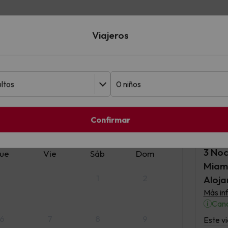
Contáctanos
Viajeros
del viaje
Modificar
Confirmar
o
2026
3 Noc
ue
Vie
Sáb
Dom
Miami
1
2
Aloja
Más in
Canc
6
7
8
9
Este vi