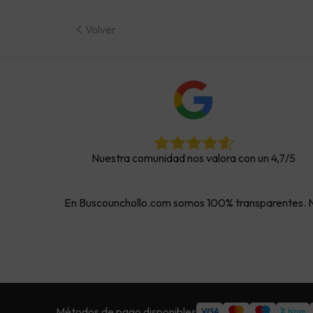
1
2
Volver
141 €
141 €
1
7
8
9
125 €
125 €
125 €
1
14
15
16
Nuestra comunidad nos valora con un 4,7/5
21
22
23
En Buscounchollo.com somos 100% transparentes. Nue
28
29
30
95 €
95 €
95 €
Octub
Métodos de pago disponibles