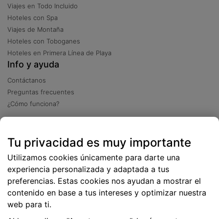
Viajes en Todo Incluido
Hoteles con Spa
Viajes de Montaña
Hoteles con Toboganes
Hoteles en Primera Línea de Playa
Info y ayuda
Contáctanos
Preguntas frecuentes
¿Cómo funciona?
Descarga nuestra app
Tu privacidad es muy importante
Más
de 2 millones de descargas
Utilizamos cookies únicamente para darte una
experiencia personalizada y adaptada a tus
preferencias. Estas cookies nos ayudan a mostrar el
contenido en base a tus intereses y optimizar nuestra
web para ti.