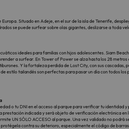
Europa. Situado en Adeje, en el sur de la isla de Tenerife, despli
ados se puede surfear sobre olas gigantes, deslizarse a toda vel
cuáticos ideales para familias con hijos adolescentes. Siam Beach t
prender a surfear. En Tower of Power se alza hasta los 28 metros d
tiburones. Y la fortaleza perdida de Lost City, con sus cascadas, 
 estilo tailandés son perfectas para pasar un día con todos los pr
a
 edad o tu DNI en el acceso al parque para verificar tu identidad 
 prestación indicada y será objeto de verificación electrónica en
permite UN SÓLO ACCESO al parque. Una vez validado no podrá ser
 protégela contra su deterioro, especialmente el código de barras