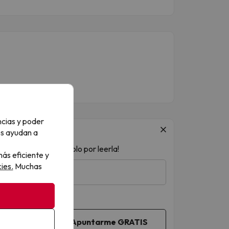
ncias y poder
os ayudan a
 ¡acceso a sorteos solo por leerla!
ás eficiente y
ies.
Muchas