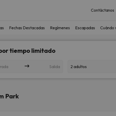
Contáctanos
as
Fechas Destacadas
Regímenes
Escapadas
Cuándo v
 por tiempo limitado
rada
Salida
2 adultos
am Park