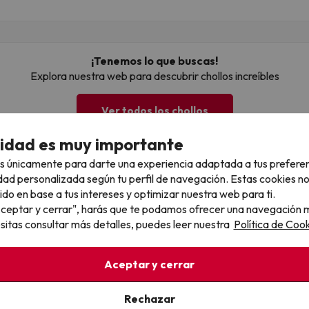
¡Tenemos lo que buscas!
Explora nuestra web para descubrir chollos increíbles
Ver todos los chollos
cidad es muy importante
s únicamente para darte una experiencia adaptada a tus prefere
dad personalizada según tu perfil de navegación. Estas cookies n
LLÓN de personas ya la reciben
ido en base a tus intereses y optimizar nuestra web para ti.
S a nuestra newsletter con los mejores chollos, trucos de viajes y
"Aceptar y cerrar", harás que te podamos ofrecer una navegación m
esitas consultar más detalles, puedes leer nuestra
Política de Cook
ail
Aceptar y cerrar
, confirmas estar de acuerdo con la
Política de Privacidad
Rechazar