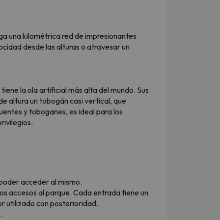
ega una kilométrica red de impresionantes
ocidad desde las alturas o atravesar un
iene la ola artificial más alta del mundo. Sus
e altura un tobogán casi vertical, que
puentes y toboganes, es ideal para los
ivilegios.
y poder acceder al mismo.
 los accesos al parque. Cada entrada tiene un
 utilizado con posterioridad.
.