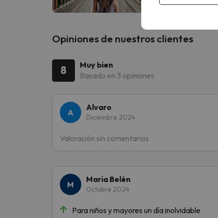
Opiniones de nuestros clientes
Muy bien
8
Basado en 3 opiniones
Alvaro
Diciembre 2024
Valoración sin comentarios
Maria Belén
Octubre 2024
Para niños y mayores un día inolvidable