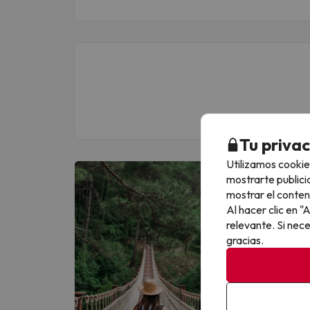
Tu priva
Utilizamos cookie
mostrarte publici
Más de UN MI
mostrar el conten
Apúntate GRATI
Al hacer clic en 
relevante. Si nec
Escribe tu em
gracias.
Al suscribirte