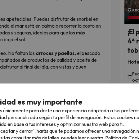
Qued
es apetecibles. Puedes disfrutar de snorkel en
ando el mar está en calma o recorrer la costa en
¡El 
ómodas y seguras, ideales para que los más
 bajo el sol.
4* 
tob
eo. No faltan los
arroces y paellas
, el pescado
ompañados de productos de calidad y aceite de
Hote
isfrutar al final del día, con vistas y buen
Fec
oct
ita
es una opción muy acertada. Es un restaurante
iterránea tradicional, con un ambiente familiar y
cidad es muy importante
s únicamente para darte una experiencia adaptada a tus prefere
te a
Tarragona
, una ciudad con un impresionante
dad personalizada según tu perfil de navegación. Estas cookies n
de encanto. Otra escapada interesante es
Mont-
ido en base a tus intereses y optimizar nuestra web para ti.
y un fuerte vínculo con la obra de
Joan Miró
,
"Aceptar y cerrar", harás que te podamos ofrecer una navegación m
esitas consultar más detalles, puedes leer nuestra
Política de Cook