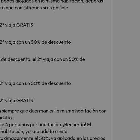
2 bebés alojados en la misma habitación, deberás
ra que consultemos si es posible.
l 2º viaja GRATIS
el 2º viaja con un 50% de descuento
0% de descuento, el 2º viaja con un 50% de
el 2º viaja con un 50% de descuento
l 2º viaja GRATIS
an siempre que duerman en la misma habitación con
adulto.
e 4 personas por habitación. ¡Recuerda! El
habitación, ya sea adulto o niño.
proximadamente el 50%, ya aplicado en los precios