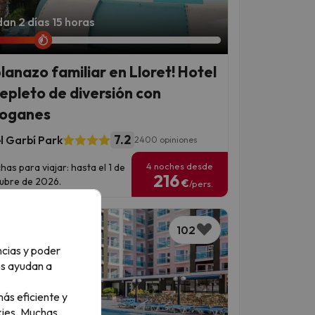
an 2 días 15 horas
planazo familiar en Lloret! Hotel
repleto de diversión con
oganes
7.2
l Garbí Park
2400 opiniones
4 noches desde
has para viajar: hasta el 1 de
216
ubre de 2026.
€
/pers.
102
ncias y poder
os ayudan a
ás eficiente y
ies.
Muchas