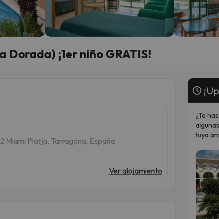
ta Dorada) ¡1er niño GRATIS!
¡Up
¿Te has
algunas
tuya an
92 Miami Platja, Tarragona, España
Ver alojamiento