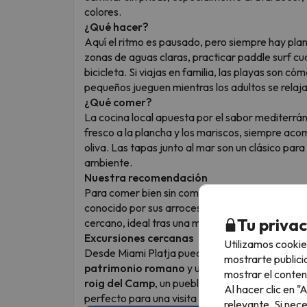
colores.
¿Qué hacer?
Aquí el ritmo es pausado, pero siempre hay plan
zonas de aguas claras, practicar paddle surf cu
bicicleta. Si viajas en familia, las playas son c
pequeños jueguen mientras los adultos se relajan
¿Qué comer?
La cocina local apuesta por el sabor mediterrán
fresco a la plancha y los mariscos, siempre ac
oliva. Las tapas junto al mar son un clásico para d
ambiente.
Nuestra recomendación
Para comer bien sin complicaciones,
Casa Pep
conocido por sus arroces, pescados y cocina med
Tu priva
cercano, ideal tras una mañana de playa.
Excursiones cercanas
Utilizamos cookie
Desde Miami Platja puedes acercarte fácilmen
mostrarte publici
patrimonio romano
y un casco antiguo lleno 
mostrar el conten
roig del Camp
, un pueblo con paisajes rurales 
Al hacer clic en 
perfecto para una visita diferente.
relevante. Si nec