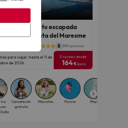
 Chollo
n paso del mar: tu escapada
fecta en la Costa del Maresme
8
RIA Cartago Nova
898 opiniones
3 noches desde
has para viajar: hasta el 11 de
164
ubre de 2026.
€
/pers.
 tus
Cancelación
Mascotas
Piscina
Playa
Viajes con
 con
gratuita
descuento
hollo
para
individuale