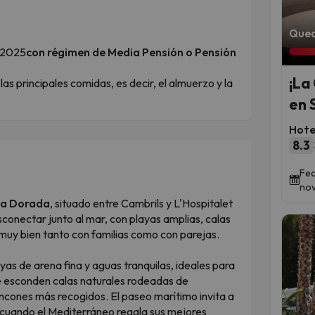
Qued
e 2025
con régimen de Media Pensión o Pensión
¡La
 las principales comidas, es decir, el almuerzo y la
en 
Hote
8.3
Fec
nov
a Dorada
, situado entre Cambrils y L'Hospitalet
sconectar junto al mar, con playas amplias, calas
muy bien tanto con familias como con parejas.
ayas de arena fina y aguas tranquilas, ideales para
 se esconden calas naturales rodeadas de
incones más recogidos. El paseo marítimo invita a
, cuando el Mediterráneo regala sus mejores