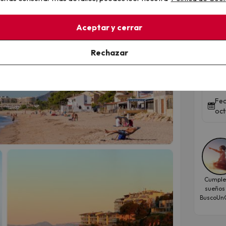
Top
Aceptar y cerrar
A u
Rechazar
per
ALEG
Fec
oct
Cumple
sueños
BuscoUnC