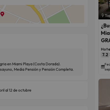
Top
¿Bu
Miam
GRA
Hote
7.2
egria en Miami Playa (Costa Dorada).
Fec
esayuno, Media Pensión y Pensión Completa.
sep
ril al 12 de octubre