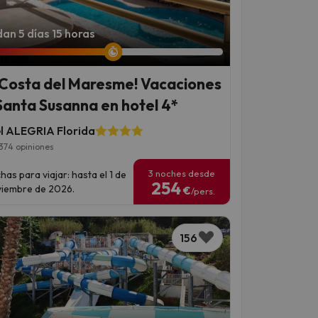
an 5 días 15 horas
 Costa del Maresme! Vacaciones
Santa Susanna en hotel 4*
l ALEGRIA Florida
374 opiniones
3 noches desde
has para viajar: hasta el 1 de
254
iembre de 2026.
€
/pers.
156