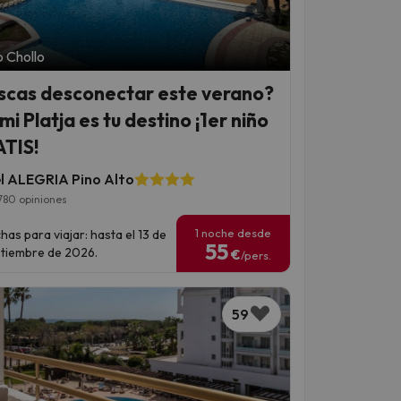
 Chollo
scas desconectar este verano?
i Platja es tu destino ¡1er niño
TIS!
l ALEGRIA Pino Alto
780 opiniones
1 noche desde
has para viajar: hasta el 13 de
55
tiembre de 2026.
€
/pers.
59